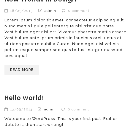
18/05/2015
admin
0 comment
Lorem ipsum dolor sit amet, consectetur adipiscing elit.
Nunc mattis ligula pellentesque nisi tristique porta.
Vestibulum eget nisi est. Vivamus pharetra mattis ornare.
Vestibulum ante ipsum primis in faucibus orci luctus et
ultrices posuere cubilia Curae; Nunc eget nisl vel nisl
pellentesque semper sed quis tellus. Integer euismod
consequat...
READ MORE
Hello world!
13/09/2014
admin
0 comment
Welcome to WordPress. This is your first post. Edit or
delete it, then start writing!