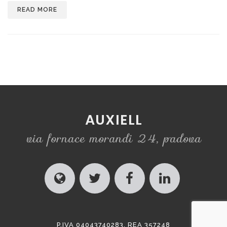
READ MORE
AUXIELL
via fornace morandi 24, padova
P.IVA 04043740283, REA 357248