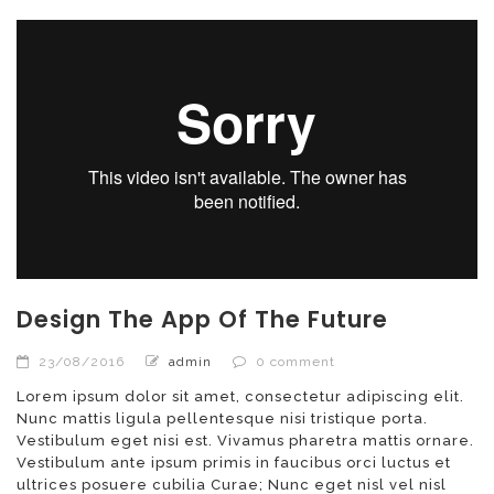
Design The App Of The Future
23/08/2016
admin
0 comment
Lorem ipsum dolor sit amet, consectetur adipiscing elit.
Nunc mattis ligula pellentesque nisi tristique porta.
Vestibulum eget nisi est. Vivamus pharetra mattis ornare.
Vestibulum ante ipsum primis in faucibus orci luctus et
ultrices posuere cubilia Curae; Nunc eget nisl vel nisl