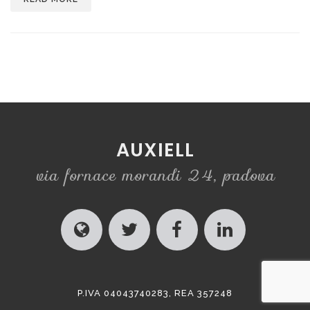
AUXIELL
via fornace morandi 24, padova
P.IVA 04043740283, REA 357248